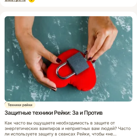
невидимая Вселенная, сколько видов энергии протекает
через нее, и почему так важна Сушумна-нади – читайте в
сегодняшней статье. В […]
Видео
Техники рейки
Защитные техники Рейки: За и Против
Как часто вы ощущаете необходимость в защите от
энергетических вампиров и неприятных вам людей? Часто
ли используете защиту в сеансах Рейки, чтобы «не