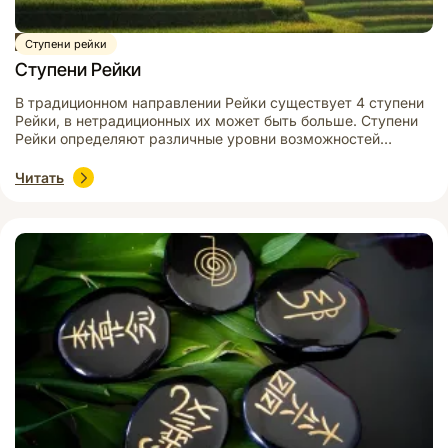
Статья
Ступени рейки
Ступени Рейки
В традиционном направлении Рейки существует 4 ступени
Рейки, в нетрадиционных их может быть больше. Ступени
Рейки определяют различные уровни возможностей
практикующего и должны соответствовать уровню его
духовной трансформации. Ступени Рейки – это система
Читать
определенной защиты человека от него самого, каждая
ступень – этап нового мировоззрение и мировосприятия.
Ступени Рейки: 1 ступень («Сёдэн» — с яп. […]