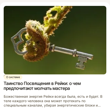
занимались. […]
Видео
О системе
Таинство Посвящения в Рейки: о чем
предпочитают молчать мастера
Божественная энергия Рейки всегда была, есть и будет. В
теле каждого человека она может протекать по
специальным каналам, убирая энергетические блоки и
«засоры», наполняя жизненными силами, успокаивая