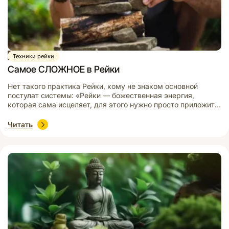
Статья
Техники рейки
Самое СЛОЖНОЕ в Рейки
Нет такого практика Рейки, кому не знаком основной
постулат системы: «Рейки — божественная энергия,
которая сама исцеляет, для этого нужно просто приложить
руки». ПОЧЕМУ ЖЕ ОН НЕ РАБОТАЕТ? Для того, чтобы
Рейки действительно исцеляла, нужно соблюсти всего одно
Читать
условие. Рейки нужно разрешить это делать.
Посвящение дает только возможность пропускать через
себя божественную энергию. Умение […]