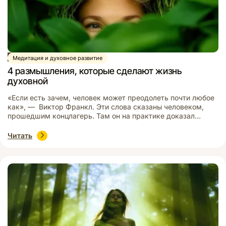
Статья
Медитация и духовное развитие
4 размышления, которые сделают жизнь
духовной
«Если есть зачем, человек может преодолеть почти любое
как», — Виктор Франкл. Эти слова сказаны человеком,
прошедшим концлагерь. Там он на практике доказал
жизнеспособность своей мотивационной теории. В этой
статье мы обсудим вопросы мотивации в практике Рейки.
Читать
Ноябрьский Клубный день назывался «Секреты успеха».
Мы слушали о результатах друзей в самоисцелении и
целительстве. Они показали, что […]