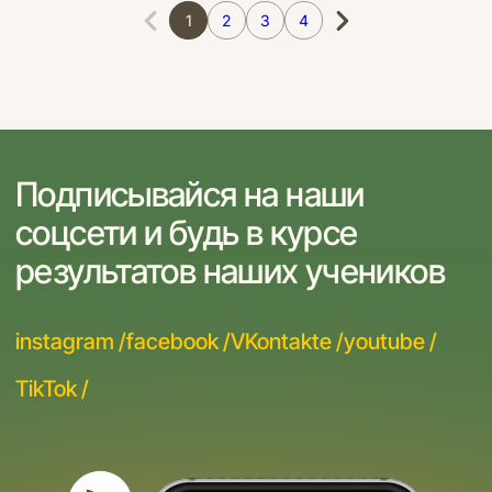
1
2
3
4
Подписывайся на наши
соцсети и будь в курсе
результатов наших учеников
instagram /
facebook /
VKontakte /
youtube /
TikTok /