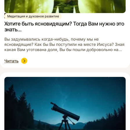
Статья
Медитация и духовное развитие
Хотите быть ясновидящим? Тогда Вам нужно это
знать…
Вы задумывались когда-нибудь, почему мы не
ясновидящие? Как бы Вы поступили на месте Иисуса? Зная
какая Вам уготована доля, Вы бы пошли добровольно на
смерть? Лично я, вряд ли. Нам кажется, что знание
будущего — это счастливый билет, позволяющий все
Читать
предугадать и наивно полагаем, что все можно изменить. В
большинстве случаев это не так. Ясновидящий — […]