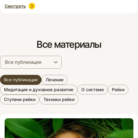
эмоции, улучшая самочувствие. Как быстро открыть Рейки
Смотреть
этот путь? Только Посвящением у учителя! Сегодня
поговорим откровенно о таинствах, которые происходят во
время Рейки Посвящения. Также я дам несколько […]
Все материалы
Все публикации
Все публикации
Лечение
Медитация и духовное развитие
О системе
Рейки
Ступени рейки
Техники рейки