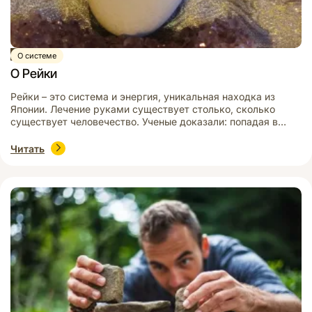
Статья
О системе
О Рейки
Рейки – это система и энергия, уникальная находка из
Японии. Лечение руками существует столько, сколько
существует человечество. Ученые доказали: попадая в
резонанс с энергетическим излучением больного органа,
наши руки изменяют его частоту — и тем исцеляют. Из
Читать
истории известно множество одаренных целителей. Они
творили чудеса, но, к сожалению, не всегда могли
передать свой дар другим. […]