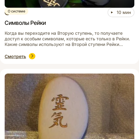
О системе
Видео
10 мин
Символы Рейки
Когда вы переходите на Вторую ступень, то получаете
доступ к особым символам, которые есть только в Рейки.
Какие символы используют на Второй ступени Рейки
Существует еще большое количество дополнительных
символов Рейки, но это символы нетрадиционных
Смотреть
направлений. Мы следуем только традиционному
направлению Рейки. В традиционном западном и
оригинальном японском Рейки отношение и понимание
свойств символов отличается. […]