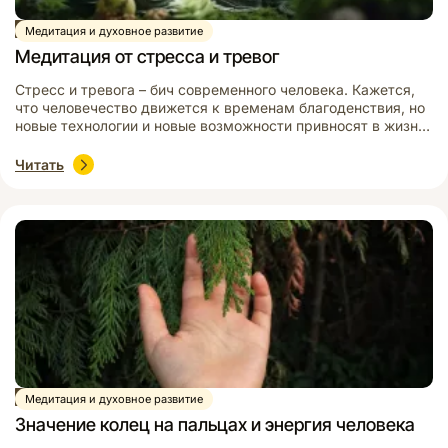
Статья
Медитация и духовное развитие
Медитация от стресса и тревог
Стресс и тревога – бич современного человека. Кажется,
что человечество движется к временам благоденствия, но
новые технологии и новые возможности привносят в жизнь
еще больше переживаний. Современный объем
информации настолько велик, что перестал давать
Читать
спокойствие. Теперь он создает тревоги, обнаруживая
вопросы и проблемы, которые большинство людей не
замечали. Ленты всех социальных сетей наполнены
негативом. Опасность […]
Статья
Медитация и духовное развитие
Значение колец на пальцах и энергия человека