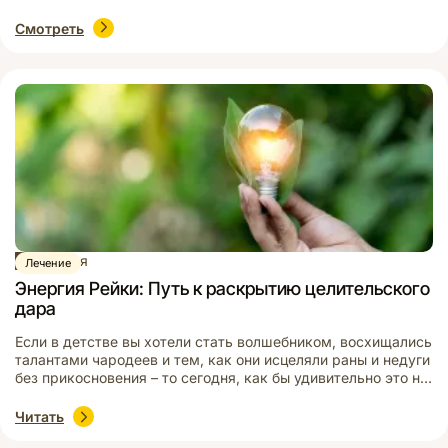
набраться негатива» от своего пациента? Давайте сегодня
непредвзято взглянем на тему Рейки защиты. Разберем,
Смотреть
что она из себя представляет, как работает в разных
ситуациях и какие оборотные стороны скрывает. Кроме
того, вы […]
Статья
Лечение
Энергия Рейки: Путь к раскрытию целительского
дара
Если в детстве вы хотели стать волшебником, восхищались
талантами чародеев и тем, как они исцеляли раны и недуги
без прикосновения – то сегодня, как бы удивительно это не
звучало, вы можете воплотить свою мечту в жизнь! Да, да,
не удивляйтесь. Японская практика Рейки поможет вам
Читать
раскрыть дар целителя, даже если вы никогда этим не