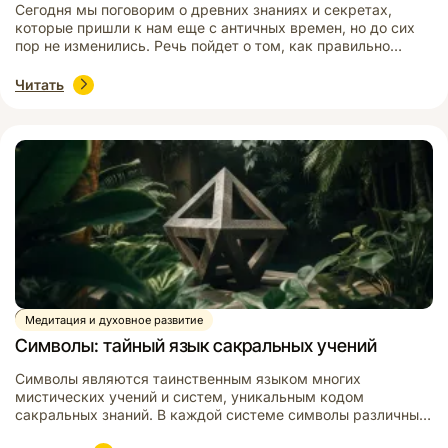
Сегодня мы поговорим о древних знаниях и секретах,
которые пришли к нам еще с античных времен, но до сих
пор не изменились. Речь пойдет о том, как правильно
носить кольца на руках. Традиции и обычаи ношения колец
на определенных пальцах рук имеют глубокие
Читать
исторические корни и связаны с различными культурными,
религиозными и общественными нормами. Эти […]
Видео
Медитация и духовное развитие
Символы: тайный язык сакральных учений
Символы являются таинственным языком многих
мистических учений и систем, уникальным кодом
сакральных знаний. В каждой системе символы различны,
но у них есть одна общая черта: благодаря символам