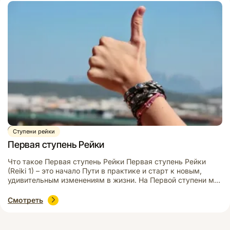
Платон и Аристотель, выделяли важность позитивного […]
Видео
Ступени рейки
Первая ступень Рейки
Что такое Первая ступень Рейки Первая ступень Рейки
(Reiki 1) – это начало Пути в практике и старт к новым,
удивительным изменениям в жизни. На Первой ступени мы
впервые получаем энергию в свои руки – в прямом
смысле, ведь наши ладони после Посвящения в Рейки
Смотреть
начинают излучать мягкую целительную энергию. Вслед за
Посвящением начинается обучение […]