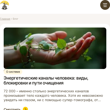
Перейти
к
содержимому
Главная
›
Блог
Видео
О системе
Энергетические каналы человека: виды,
блокировки и пути очищения
72 000 – именно столько энергетических каналов
пронизывает тело каждого человека. Хотя их невозможно
увидеть ни глазом, ни с помощью супер-томографа, от
состояния каналов напрямую зависит наше здоровье,
эмоциональный баланс и духовный рост. Как работает эта
Смотреть