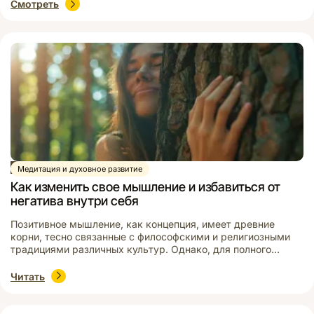
практикующему открываются совершенно новые
Смотреть
возможности и становится доступным то, что обычно
сокрыто от большинства. Давайте рассмотрим, какие
символы используются в различных системах – от рун и
астрологии, до […]
Статья
Медитация и духовное развитие
Как изменить свое мышление и избавиться от
негатива внутри себя
Позитивное мышление, как концепция, имеет древние
корни, тесно связанные с философскими и религиозными
традициями различных культур. Однако, для полного
понимания этого явления, полезно рассмотреть его
развитие на протяжении времени и его влияние на
Читать
современное общество. Возникновение позитивного
мышления можно проследить в античных философских
учениях. Древнегреческие философы, такие как Сократ,