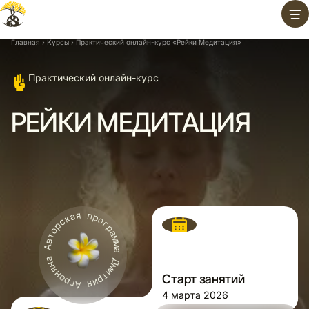
Перейти
к
содержимому
Главная
›
Курсы
›
Практический онлайн-курс «Рейки Медитация»
Практический онлайн-курс
РЕЙКИ МЕДИТАЦИЯ
Старт занятий
4 марта 2026