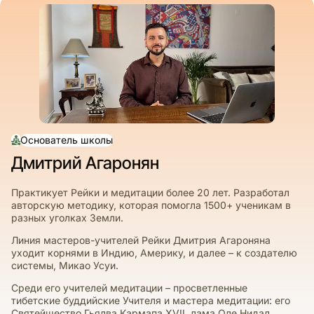
Основатель школы
Дмитрий Агаронян
Практикует Рейки и медитации более 20 лет. Разработал
авторскую методику, которая помогла 1500+ ученикам в
разных уголках Земли.
Линия мастеров-учителей Рейки Дмитрия Агароняна
уходит корнями в Индию, Америку, и далее – к создателю
системы, Микао Усуи.
Среди его учителей медитации – просветленные
тибетские буддийские Учителя и мастера медитации: его
Святейшество Гьялва Кармапа XVII, лама Оле Нидал,