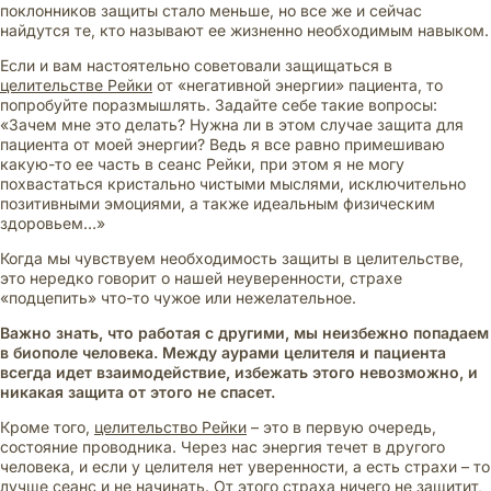
поклонников защиты стало меньше, но все же и сейчас
найдутся те, кто называют ее жизненно необходимым навыком.
Если и вам настоятельно советовали защищаться в
целительстве Рейки
от «негативной энергии» пациента, то
попробуйте поразмышлять. Задайте себе такие вопросы:
«Зачем мне это делать? Нужна ли в этом случае защита для
пациента от моей энергии? Ведь я все равно примешиваю
какую-то ее часть в сеанс Рейки, при этом я не могу
похвастаться кристально чистыми мыслями, исключительно
позитивными эмоциями, а также идеальным физическим
здоровьем…»
Когда мы чувствуем необходимость защиты в целительстве,
это нередко говорит о нашей неуверенности, страхе
«подцепить» что-то чужое или нежелательное.
Важно знать, что работая с другими, мы неизбежно попадаем
в биополе человека. Между аурами целителя и пациента
всегда идет взаимодействие, избежать этого невозможно, и
никакая защита от этого не спасет.
Кроме того,
целительство Рейки
– это в первую очередь,
состояние проводника. Через нас энергия течет в другого
человека, и если у целителя нет уверенности, а есть страхи – то
лучше сеанс и не начинать. От этого страха ничего не защитит,