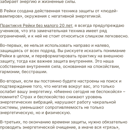
забирает энергию и жизненные силы.
В Рейки создана действенная техника защиты от «людей-
вампиров», окружения с негативной энергетикой.
Практикуя Рейки без малого 20 лет
, я всегда предупреждаю
учеников, что эта замечательная техника имеет ряд
ограничений, и к ней не стоит относиться слишком легковесно.
Во-первых, ее нельзя использовать направо и налево,
защищаясь от всех подряд. Вы рискуете исказить понимание
Рейки в целом, и переформатировать практику на внешнюю
защиту, тогда как важнее защита внутренняя. Это наша
собственная внутренняя сила, основанная на спокойствии,
гармонии, бесстрашии.
Во-вторых, если вы постоянно будете настроены на поиск и
подтверждение того, что негатив вокруг вас, это только
ослабит вашу энергетику. «Именно сегодня не беспокойся» –
помните? Страх и беспокойство снижают уровень
энергетических вибраций, нарушают работу чакральной
системы, уменьшают сопротивляемость не только
энергетическую, но и физическую.
В-третьих, по окончанию времени защиты, нужно обязательно
проводить энергетической очищение, а иначе вся «грязь»,