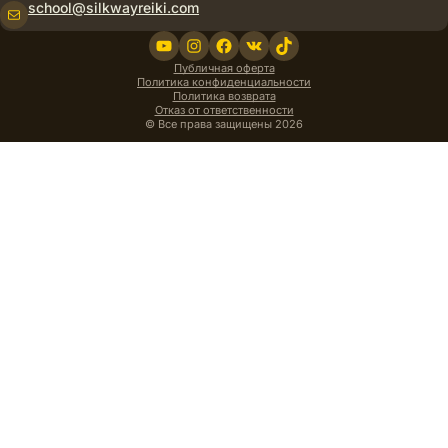
school@silkwayreiki.com
Почта
YouTube
Instagram
Facebook
ВКонтакте
TikTok
Публичная оферта
Политика конфиденциальности
Политика возврата
Отказ от ответственности
© Все права защищены 2026