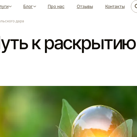
луги
Блог
Про нас
Отзывы
Контакты
ельского дара
Путь к раскрытию