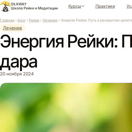
Перейти
SILKWAY
Курсы
Практики
Ус
к
Школа Рейки и Медитации
содержимому
Главная
›
Блог
›
Рейки
›
Лечение
›
Энергия Рейки: Путь к раскрытию целит
Лечение
Энергия Рейки: 
дара
20 ноября 2024