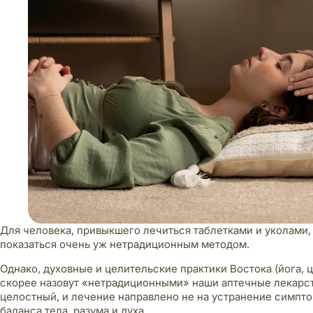
Для человека, привыкшего лечиться таблетками и уколами
показаться очень уж нетрадиционным методом.
Однако, духовные и целительские практики Востока (йога, ц
скорее назовут «нетрадиционными» наши аптечные лекарств
целостный, и лечение направлено не на устранение симптом
баланса тела, разума и духа.