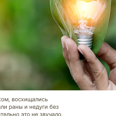
иком, восхищались
яли раны и недуги без
тельно это не звучало,