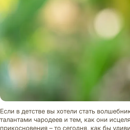
Если в детстве вы хотели стать волшебн
талантами чародеев и тем, как они исцел
прикосновения – то сегодня, как бы удиви