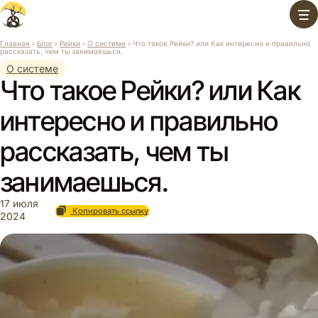
Перейти
к
содержимому
Главная
›
Блог
›
Рейки
›
О системе
›
Что такое Рейки? или Как интересно и правильно
рассказать, чем ты занимаешься.
О системе
Что такое Рейки? или Как
интересно и правильно
рассказать, чем ты
занимаешься.
17 июля
Копировать ссылку
2024