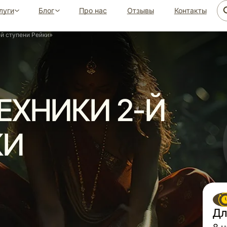
луги
Блог
Про нас
Отзывы
Контакты
й ступени Рейки»
ЕХНИКИ 2-Й
КИ
Дл