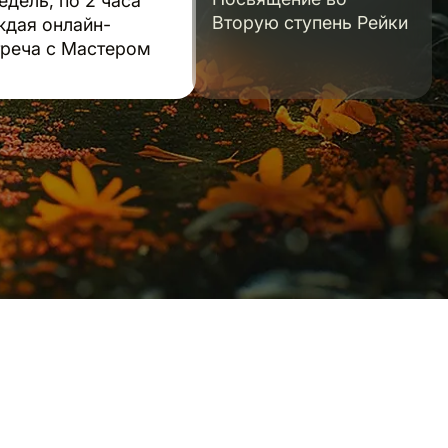
едель, по 2 часа
Вторую ступень Рейки
ждая онлайн-
треча с Мастером