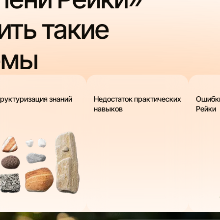
ить такие
емы
руктуризация знаний
Недостаток практических
Ошибки
навыков
Рейки