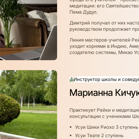
медитации: его Святейшество 
Пема Дудул.
Дмитрий получал от них наста
руководством продолжает пра
Линия мастеров-учителей Ре
уходит корнями в Индию, Амер
создателю системы, Микао У
Инструктор школы и соведу
Марианна Кичу
Практикует Рейки и медитаци
консультации с учениками Шк
Усуи Шики Риохо 3 ступень
Усуи Теате 2 ступень