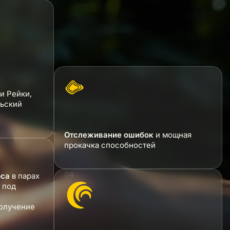
и Рейки,
ьский
Отслеживание ошибок
и мощная
прокачка способностей
рса
в парах
 под
получение