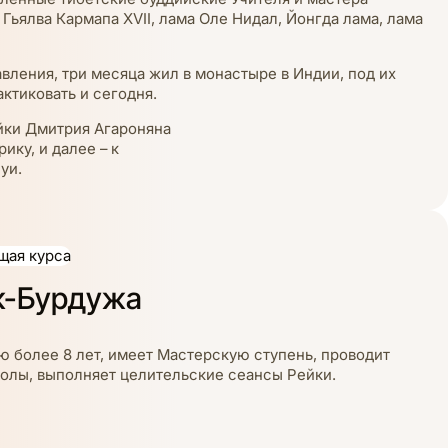
Гьялва Кармапа XVII, лама Оле Нидал, Йонгда лама, лама
вления, три месяца жил в монастыре в Индии, под их
ктиковать и сегодня.
йки Дмитрия Агароняна
ику, и далее – к
суи.
щая курса
к-Бурдужа
ю более 8 лет, имеет Мастерскую ступень, проводит
олы, выполняет целительские сеансы Рейки.