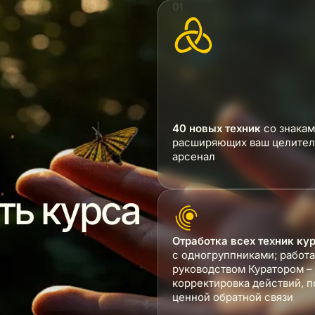
40 новых техник
со знакам
расширяющих ваш целител
арсенал
ть курса
Отработка всех техник ку
с одногруппниками; работа
руководством Куратором –
корректировка действий, 
ценной обратной связи