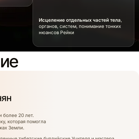
Исцеление отдельных частей тела
,
органов, систем, понимание тонких
нюансов Рейки
ние
нян
 более 20 лет.
ку, которая помогла
ках Земли.
тленные тибетские буддийские Учителя и мастера