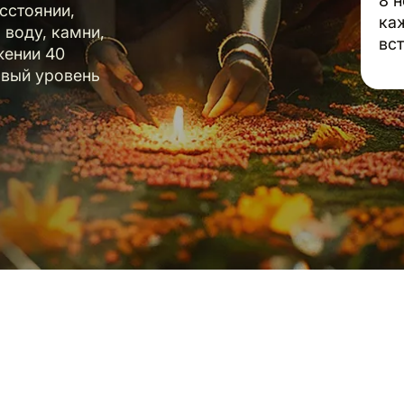
8 н
асстоянии,
ка
 воду, камни,
вс
жении 40
овый уровень