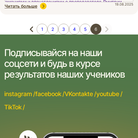
19.08.2025
Читать больше
1
2
3
4
5
6
Подписывайся на наши
соцсети и будь в курсе
результатов наших учеников
instagram /
facebook /
VKontakte /
youtube /
TikTok /