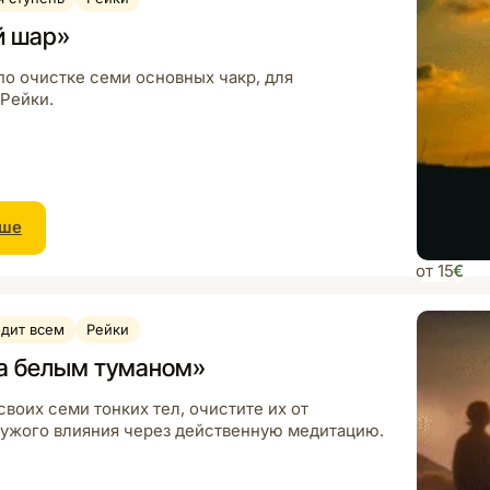
й шар»
по очистке семи основных чакр, для
Рейки.
ьше
от 15
€
дит всем
Рейки
а белым туманом»
воих семи тонких тел, очистите их от
чужого влияния через действенную медитацию.