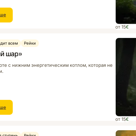
ьше
от 15
€
дит всем
Рейки
ый шар»
боте с нижним энергетическим котлом, которая не
и.
ьше
от 15
€
я ступень
Рейки