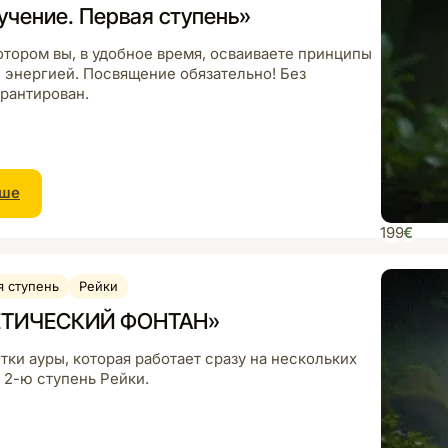
чение. Первая ступень»
отором вы, в удобное время, осваиваете принципы
с энергией. Посвящение обязательно! Без
арантирован.
ьше
199
€
я ступень
Рейки
ГЕТИЧЕСКИЙ ФОНТАН»
ки ауры, которая работает сразу на нескольких
 2-ю ступень Рейки.