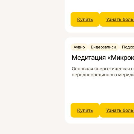
Купить
Узнать бол
Аудио
Видеозаписи
Подхо
Медитация «Микрок
Основная энергетическая п
переднесрединного мериди
Купить
Узнать бол