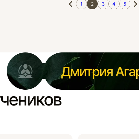
1
2
3
4
5
учеников