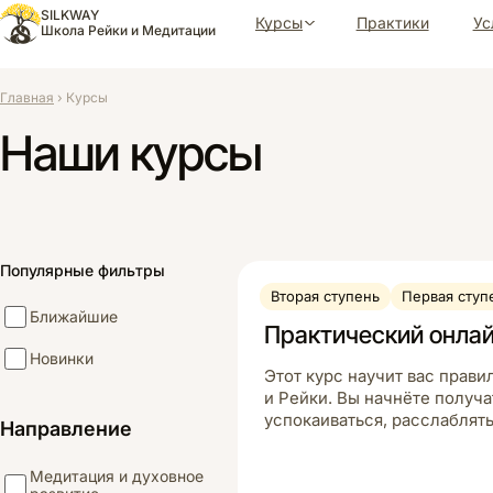
Перейти
SILKWAY
Курсы
Практики
Ус
к
Школа Рейки и Медитации
содержимому
Главная
›
Курсы
Наши курсы
Популярные фильтры
Вторая ступень
Первая ступ
Ближайшие
Практический онла
Новинки
Этот курс научит вас прави
и Рейки. Вы начнёте получа
успокаиваться, расслаблят
Направление
Медитация и духовное