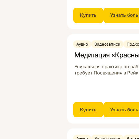
Купить
Узнать бол
Аудио
Видеозаписи
Подхо
Медитация «Красн
Уникальная практика по ра
требует Посвящения в Рейк
Купить
Узнать бол
Аудио
Видеозаписи
Втора