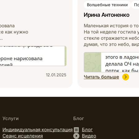
Волшебные техники
По
Ирина Антоненко
ровала
Маленькая история о то
се как нужно
На той неделе гостила у
ы…
стекле отражается небо,
думая, что это небо, в
12.01.2025
Читать больше
Услуги
Блог
Индивидуальная консультация
Блог
Сеанс исцеления
Видео