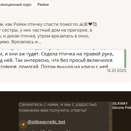
лноценный курс
Рейки
м, как Рейки птичку спасти помогло 🙏🏼❤️🥰
 сестры, у них частный дом на пригорке, в
 и дикая птичка, утром врезалась в окно,
идимо. Врезалась и…
12.01.2025
SILKWAY
Свяжитесь с нами, и мы с радостью
YouTube
Школа Рей
поможем вам получить ответы!
Instagram
@silkwayreiki_bot
Facebook
Telegram