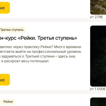
ьше
от 279
€
Третья ступень
н-курс «Рейки. Третья ступень»
звитию через практику Рейки? Много времени
мечтаете выйти на профессиональный уровень
задуматься о Третьей ступени – здесь она
 и раскроет весь потенциал
ьше
от 1 500
€
Рейки