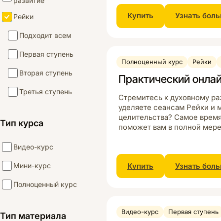
развитие
Купить
Узнать бол
Рейки
Подходит всем
Первая ступень
Полноценный курс
Рейки
Вторая ступень
Практический онлай
Третья ступень
Стремитесь к духовному ра
уделяете сеансам Рейки и 
целительства? Самое время 
Тип курса
поможет вам в полной мере
Видео-курс
Мини-курс
Купить
Узнать бол
Полноценный курс
Видео-курс
Первая ступень
Тип материала