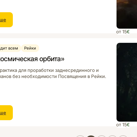
ьше
от 15
€
дит всем
Рейки
осмическая орбита»
рактика для проработки заднесрединного и
анов без необходимости Посвящения в Рейки.
ьше
от 15
€