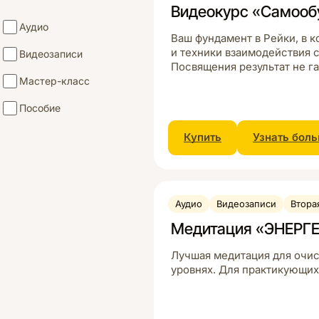
Видеокурс «Самообу
Аудио
Ваш фундамент в Рейки, в к
и техники взаимодействия 
Видеозаписи
Посвящения результат не г
Мастер-класс
Пособие
Купить
Узнать бол
Аудио
Видеозаписи
Втора
Медитация «ЭНЕР
Лучшая медитация для очист
уровнях. Для практикующих