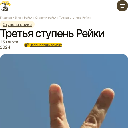
Перейти
к
содержимому
Главная
›
Блог
›
Рейки
›
Ступени рейки
›
Третья ступень Рейки
Ступени рейки
Третья ступень Рейки
25 марта
Копировать ссылку
2024